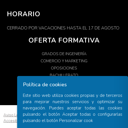
HORARIO
CERRADO POR VACACIONES HASTA EL 17 DE AGOSTO
OFERTA FORMATIVA
GRADOS DE INGENIERÍA
COMERCIO Y MARKETING
OPOSICIONES
BACHILLERATO
PAU
Política de cookies
Este sitio web utiliza cookies propias y de terceros
para mejorar nuestros servicios y optimizar su
navegación. Puedes aceptar todas las cookies
pulsando el botón Aceptar todas o configurarlas
Aviso Legal
|
Política de Privacidad
|
Política de Cookies
|
pulsando el botón Personalizar cook
Accesibilidad
|
Condiciones de contratación
Diseño web ::
ticmedia.es