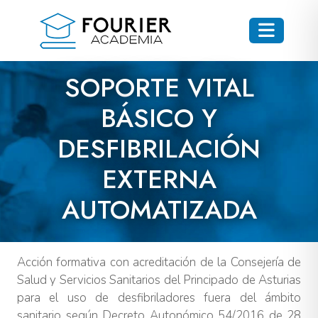
SOPORTE VITAL
BÁSICO Y
DESFIBRILACIÓN
EXTERNA
AUTOMATIZADA
Acción formativa con acreditación de la Consejería de
Salud y Servicios Sanitarios del Principado de Asturias
para el uso de desfibriladores fuera del ámbito
sanitario según Decreto Autonómico 54/2016 de 28