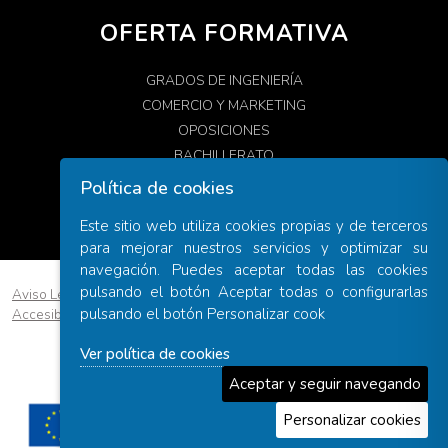
OFERTA FORMATIVA
GRADOS DE INGENIERÍA
COMERCIO Y MARKETING
OPOSICIONES
BACHILLERATO
PAU
Política de cookies
Este sitio web utiliza cookies propias y de terceros
para mejorar nuestros servicios y optimizar su
navegación. Puedes aceptar todas las cookies
pulsando el botón Aceptar todas o configurarlas
Aviso Legal
|
Política de Privacidad
|
Política de Cookies
|
pulsando el botón Personalizar cook
Accesibilidad
|
Condiciones de contratación
Diseño web ::
ticmedia.es
Ver política de cookies
Aceptar y seguir navegando
Personalizar cookies